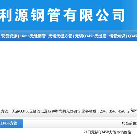
|
现货资源
|
16mn无缝钢管
|
无锡无缝方管
|
无锡Q345b无缝管
|
钢管知识
|
Q34
站内
及各种型号的无缝钢管,常备材质：20#、35#、45#、20G、40Cr、20Cr、16Mn-45Mn
Q345b方管
您当前位
21日无锡Q345B方管市场价格