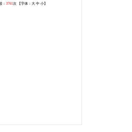
阅读：
3761
次 【字体：
大
中
小
】