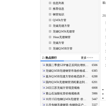
双
信息列表
推荐信息
钢管知识
2
Q345b方管
无锡
无锡无缝方管
无锡
无锡Q345b无缝管
无锡
16mn无缝钢管
无锡方管
无锡
无锡Q345B方管
无锡
热点排行
更多>>>>
无锡
美国二季度GDP修正后同比增长…
6506
无锡
无锡Q345B无缝钢管市场价格或…
6385
嘉兴Q345B无缝方管价格恐跌不…
6288
国内Q345b无缝钢管消耗量达到…
6201
24日江苏无锡方管现货规格
6008
黄山石油裂化管价格规格表
5986
10月15日包钢Q345b无缝管: 价…
5447
11月包钢无缝钢管-包钢协议户…
5327