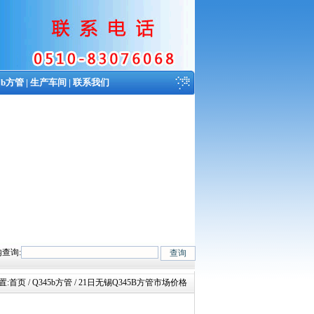
5b方管
|
生产车间
|
联系我们
查询:
、27SiMn、Cr5Mo、12CrMo(T12)、12Cr1MoV、12Cr1MoVG、10CrMo9
置:
首页
/ Q345b方管 / 21日无锡Q345B方管市场价格