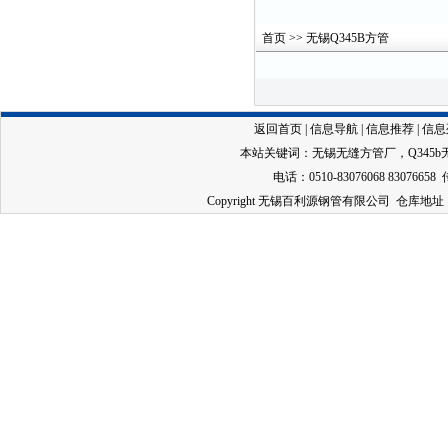
首页 >> 无锡Q345B方管
返回首页
|
信息导航
|
信息推荐
|
信息
本站关键词：
无锡无缝方管厂
，
Q345
电话：0510-83076068 83076658 
Copyright 无锡百利源钢管有限公司 仓