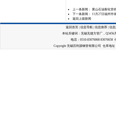
上一条新闻：
黄山石油裂化管
下一条新闻：
11月27日福州市
返回上级新闻
返回首页
|
信息导航
|
信息推荐
|
信息
本站关键词：
无锡无缝方管厂
，
Q345
电话：0510-83076068 83076658 
Copyright 无锡百利源钢管有限公司 仓