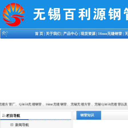
首 页
|
关于我们
|
产品中心
|
现货资源
|
16mn无缝钢管
|
5b无缝钢管、16mn无缝钢管、无锡无缝方管、无锡Q345b无缝管以及各种型号的无缝钢管,常备材质：20
钢管知识
栏目导航
新闻导航