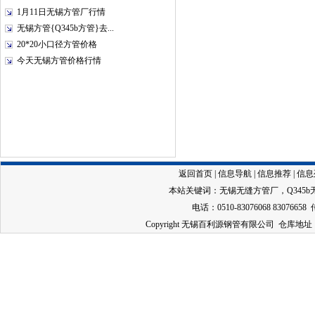
1月11日无锡方管厂行情
无锡方管{Q345b方管}去...
20*20小口径方管价格
今天无锡方管价格行情
返回首页
|
信息导航
|
信息推荐
|
信息
本站关键词：
无锡无缝方管厂
，
Q345
电话：0510-83076068 83076658 
Copyright 无锡百利源钢管有限公司 仓