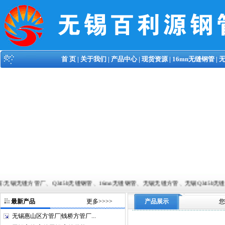
首 页
|
关于我们
|
产品中心
|
现货资源
|
16mn无缝钢管
|
、Q345b无缝钢管、16mn无缝钢管、无锡无缝方管、无锡Q345b无缝管以及各种型号的无缝钢管,常备
最新产品
更多>>>>
产品展示
您
无锡惠山区方管厂|钱桥方管厂...